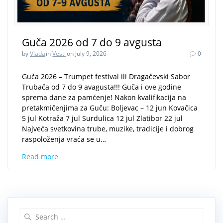
Guča 2026 od 7 do 9 avgusta
by
Vlada
in
Vesti
on July 9, 2026
0
Guča 2026 – Trumpet festival ili Dragačevski Sabor
Trubača od 7 do 9 avagusta!!! Guča i ove godine
sprema dane za pamćenje! Nakon kvalifikacija na
pretakmičenjima za Guču: Boljevac – 12 jun Kovačica
5 jul Kotraža 7 jul Surdulica 12 jul Zlatibor 22 jul
Najveća svetkovina trube, muzike, tradicije i dobrog
raspoloženja vraća se u…
Read more
Search
for: