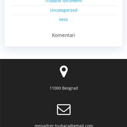
Trubački istrumenti
Uncategorized
Vesti
Komentari
11000 Beograd
menadzer.trubaca@gmail.com