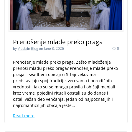
Prenošenje mlade preko praga
by
Vlada
in
Blog
on June 3, 2026
0
Prenošenje mlade preko praga. Zašto mladoženja
prenosi mladu preko praga? Prenošenje mlade preko
praga – svadbeni običaji u Srbiji vekovima
predstavljaju spoj tradicije, verovanja i porodičnih
vrednosti. Iako su se mnoga pravila i običaji menjali
kroz vreme, pojedini rituali opstali su do danas i
ostali važan deo venčanja. Jedan od najpoznatijih i
najromantičnijih običaja jeste…
Read more