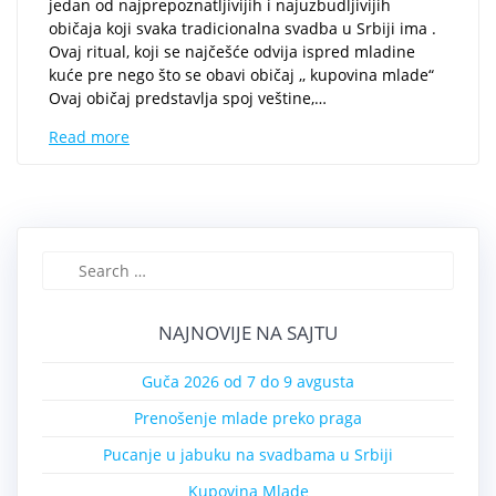
jedan od najprepoznatljivijih i najuzbudljivijih
običaja koji svaka tradicionalna svadba u Srbiji ima .
Ovaj ritual, koji se najčešće odvija ispred mladine
kuće pre nego što se obavi običaj ,, kupovina mlade“
Ovaj običaj predstavlja spoj veštine,…
Read more
Search
for:
NAJNOVIJE NA SAJTU
Guča 2026 od 7 do 9 avgusta
Prenošenje mlade preko praga
Pucanje u jabuku na svadbama u Srbiji
Kupovina Mlade