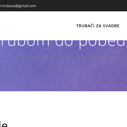
r.trubaca@gmail.com
TRUBAČI ZA SVADBE
Trubom do pobed
Trubači za svadbe rođendane i sva ostala veselja
de