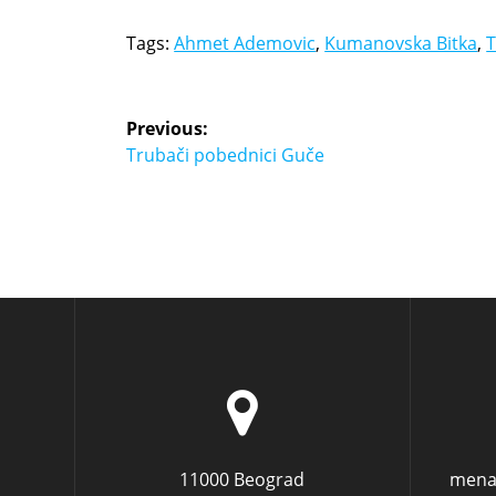
Tags:
Ahmet Ademovic
,
Kumanovska Bitka
,
Previous:
Trubači pobednici Guče
11000 Beograd
mena