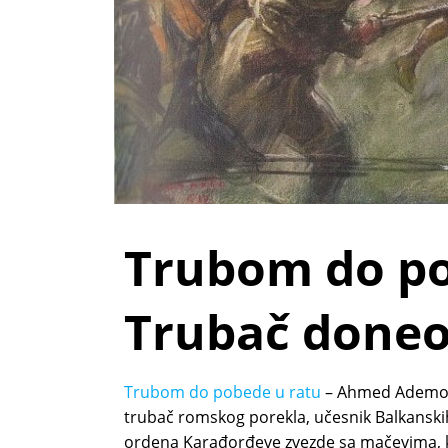
Trubom do po
Trubač doneo
Trubom do pobede u ratu
– Ahmed Ademović
trubač romskog porekla, učesnik Balkanskih 
ordena Karađorđeve zvezde sa mačevima, ka