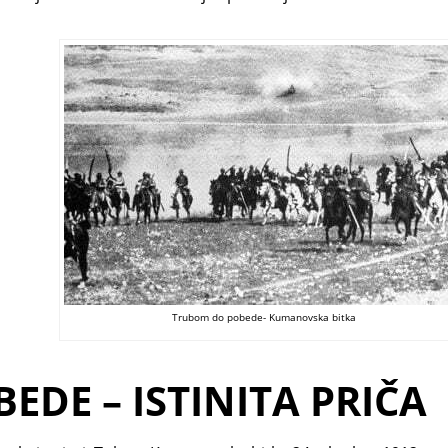
Trubom do pobede- Kumanovska bitka
DE – ISTINITA PRIČA