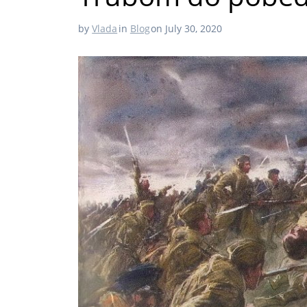
by
Vlada
in
Blog
on July 30, 2020