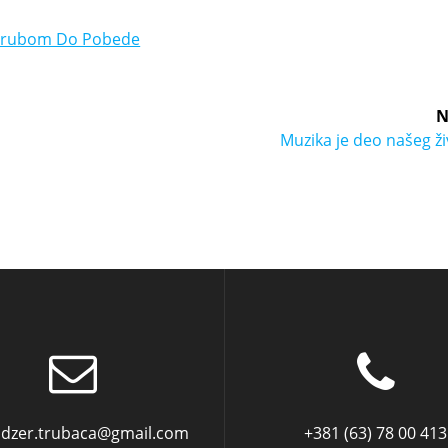
Trubom Do Pobede
N
Muzika je deo našeg ž
dzer.trubaca@gmail.com
+381 (63) 78 00 413