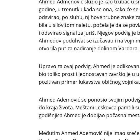
Ahmed Admenović služio je kao trubač u sr
godine, u trenutku kada se ona, kako će se 
odsvirao, po sluhu, njihove trubne znake z
bila u silovitom naletu, počela je da se p
i odsvirao signal za juriš. Njegov podvig je
Ahmedov poduhvat se izučavao i na vojnim 
otvorila put za nadiranje dolinom Vardara.
Upravo za ovaj podvig, Ahmed je odlikova
bio toliko prost i jednostavan završio je 
pozitivan primer lukavstva običnog vojnika
Ahmed Ademović se ponosio svojim podvigo
do kraja života. Meštani Leskovca pamtili su
godišnjica Ahmed je dobijao počasna mesta i
Međutim Ahmed Ademović nije imao sreće d