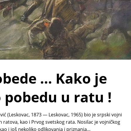
bede … Kako je
 pobedu u ratu !
 (Leskovac, 1873 — Leskovac, 1965) bio je srpski vojni
ratova, kao i Prvog svetskog rata. Nosilac je vojničkog
o i još nekoliko odlikovanja i priznanja…