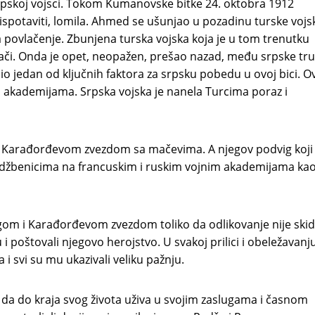
pskoj vojsci. Tokom Kumanovske bitke 24. oktobra 1912
ispotaviti, lomila. Ahmed se ušunjao u pozadinu turske vojsk
a povlačenje. Zbunjena turska vojska koja je u tom trenutku
ovlači. Onda je opet, neopažen, prešao nazad, među srpske tr
 bio jedan od ključnih faktora za srpsku pobedu u ovoj bici. O
akademijama. Srpska vojska je nanela Turcima poraz i
n Karađorđevom zvezdom sa mačevima. A njegov podvig koji 
u udžbenicima na francuskim i ruskim vojnim akademijama ka
.
m i Karađorđevom zvezdom toliko da odlikovanje nije ski
 i poštovali njegovo herojstvo. U svakoj prilici i obeležavanj
 svi su mu ukazivali veliku pažnju.
a do kraja svog života uživa u svojim zaslugama i časnom