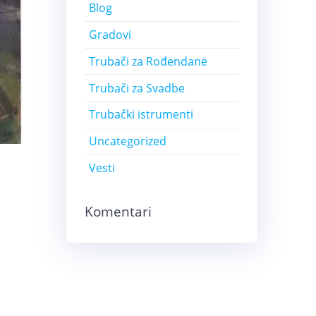
Blog
Gradovi
Trubači za Rođendane
Trubači za Svadbe
Trubački istrumenti
Uncategorized
Vesti
Komentari