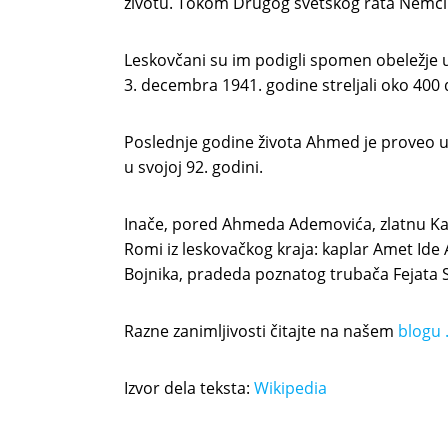
životu. Tokom Drugog svetskog rata Nemci s
Leskovčani su im podigli spomen obeležje 
3. decembra 1941. godine streljali oko 400
Poslednje godine života Ahmed je proveo u
u svojoj 92. godini.
Inače, pored Ahmeda Ademovića, zlatnu Ka
Romi iz leskovačkog kraja: kaplar Amet Ide
Bojnika, pradeda poznatog trubača Fejata S
Razne zanimljivosti čitajte na našem
blogu 
Izvor dela teksta:
Wikipedia