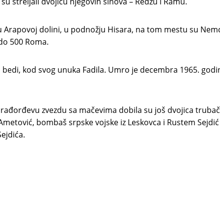
u streljali dvojicu njegovih sinova – Redžu i Ramu.
u Arapovoj dolini, u podnožju Hisara, na tom mestu su Nem
 do 500 Roma.
 bedi, kod svog unuka Fadila. Umro je decembra 1965. godi
rađorđevu zvezdu sa mačevima dobila su još dvojica trubač
 Ametović, bombaš srpske vojske iz Leskovca i Rustem Sejdić 
ejdića.
.