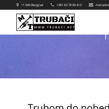
11 000 Beograd
+381 63 78 00 413
menadze
Trubom do pobe