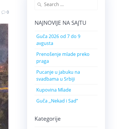
0
NAJNOVIJE NA SAJTU
Guča 2026 od 7 do 9
avgusta
Prenošenje mlade preko
praga
Pucanje u jabuku na
svadbama u Srbiji
Kupovina Mlade
Guča ,,Nekad i Sad”
Kategorije